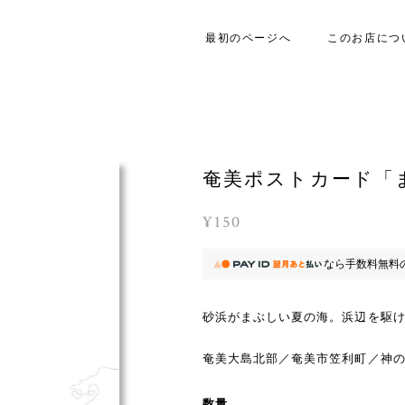
最初のページへ
このお店につ
奄美ポストカード「
¥150
なら
手数料無料
砂浜がまぶしい夏の海。浜辺を駆
奄美大島北部／奄美市笠利町／神
数量