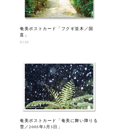
奄美ポストカード「フクギ並木／国
直」
¥150
奄美ポストカード「奄美に舞い降りる
雪／2005年3月5日」