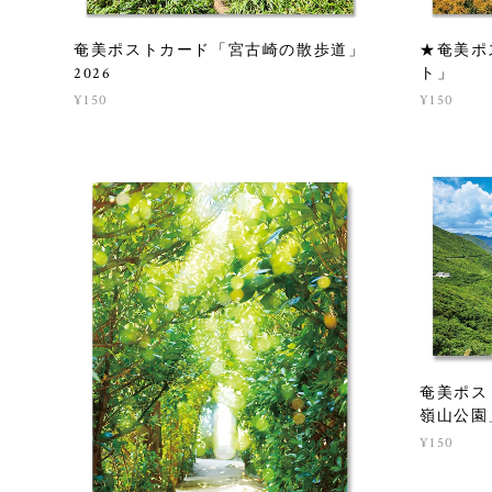
奄美ポストカード「宮古崎の散歩道」
★奄美ポ
2026
ト」
¥150
¥150
奄美ポス
嶺山公園
¥150