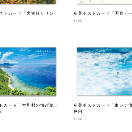
ストカード「宮古崎ササン
奄美ポストカード「国直ビ
¥150
トカード「大和村の海岸線／
奄美ポストカード「東シナ
」
戸円」
¥150