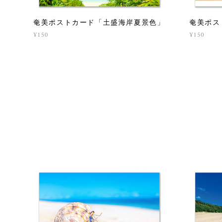
奄美ポストカード「土盛海岸夏景色」
奄美ポス
¥150
¥150