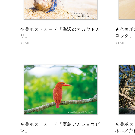
奄美ポストカード「海辺のオカヤドカ
★奄美ポ
リ」
ロック」
¥150
¥150
奄美ポストカード「夏鳥アカショウビ
奄美ポス
ン」
ネル／芦