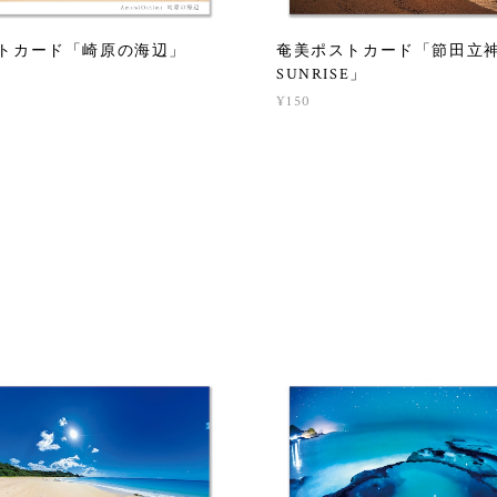
トカード「崎原の海辺」
奄美ポストカード「節田立
SUNRISE」
¥150