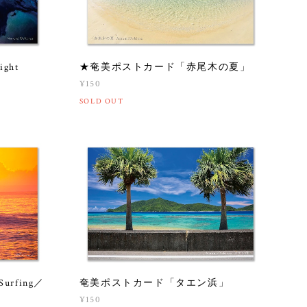
ght
★奄美ポストカード「赤尾木の夏」
¥150
SOLD OUT
urfing／
奄美ポストカード「タエン浜」
¥150