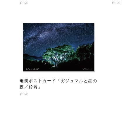
¥150
¥150
奄美ポストカード「ガジュマルと星の
夜／於斉」
¥150