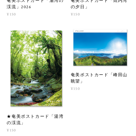
奄美ポストカード「湯湾の
奄美ポストカード「焼内湾
渓流」2026
の夕日」
¥150
¥150
奄美ポストカード「峰田山
眺望」
¥150
★奄美ポストカード「湯湾
の渓流」
¥150