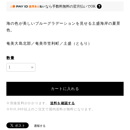
なら
手数料無料の
翌月払いでOK
海の色が美しいブルーグラデーションを見せる土盛海岸の夏景
色。
奄美大島北部／奄美市笠利町／土盛（ともり）
数量
カートに入れる
※別途送料がかかります。
送料を確認する
※¥10,000以上のご注文で国内送料が無料になります。
通報する