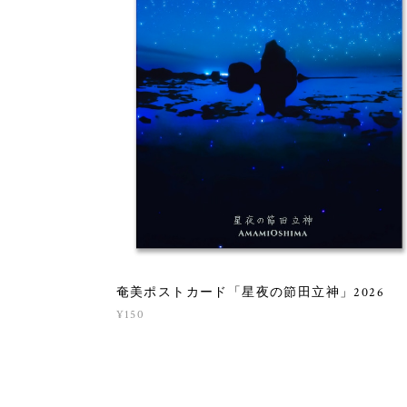
奄美ポストカード「星夜の節田立神」2026
¥150