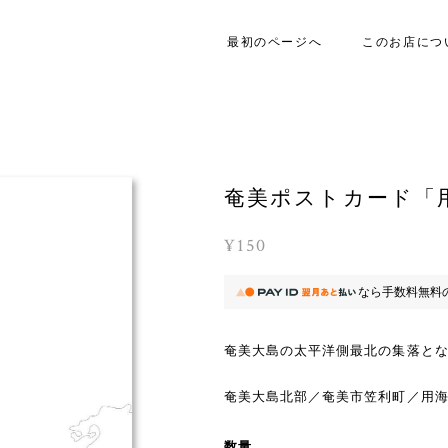
最初のページへ
このお店につ
奄美ポストカード「
¥150
なら
手数料無料
奄美大島の太平洋側最北の集落と
奄美大島北部／奄美市笠利町／用
数量