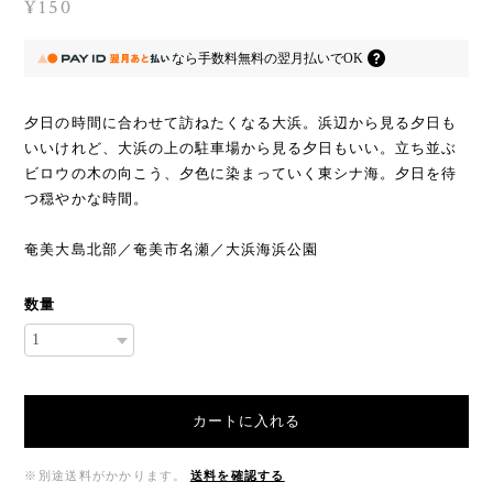
¥150
なら
手数料無料の
翌月払いでOK
夕日の時間に合わせて訪ねたくなる大浜。浜辺から見る夕日も
いいけれど、大浜の上の駐車場から見る夕日もいい。立ち並ぶ
ビロウの木の向こう、夕色に染まっていく東シナ海。夕日を待
つ穏やかな時間。
奄美大島北部／奄美市名瀬／大浜海浜公園
数量
カートに入れる
※別途送料がかかります。
送料を確認する