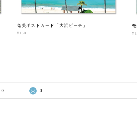
奄美ポストカード「大浜ビーチ」
奄
¥150
¥1
0
0