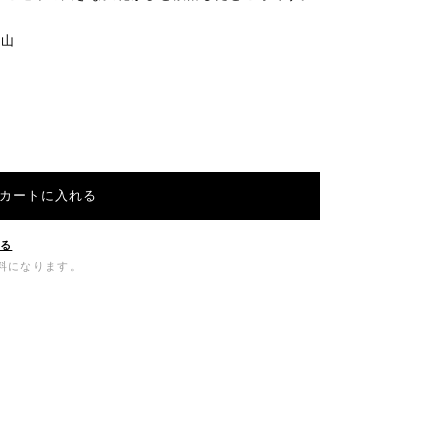
み山
カートに入れる
する
無料になります。