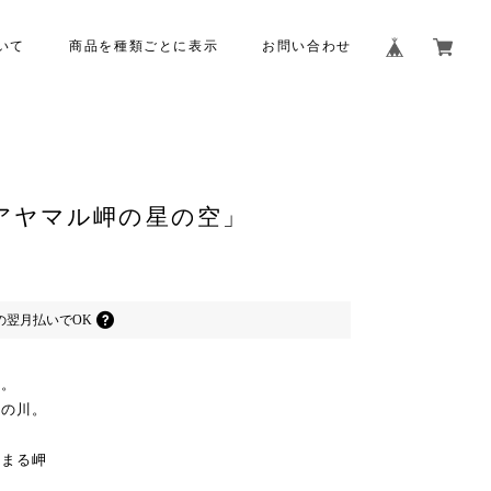
いて
商品を種類ごとに表示
お問い合わせ
アヤマル岬の星の空」
の
翌月払いでOK
空。
天の川。
やまる岬