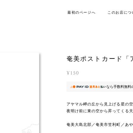
最初のページへ
このお店につ
奄美ポストカード「
¥150
なら
手数料無料
アヤマル岬の丘から見上げる星の
夜明け前に東の空から昇ってくる
奄美大島北部／奄美市笠利町／あ