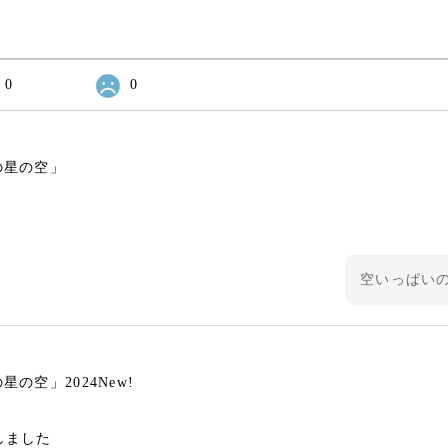
0
0
の星の空」
空いっぱい
の空」2024New!
しました