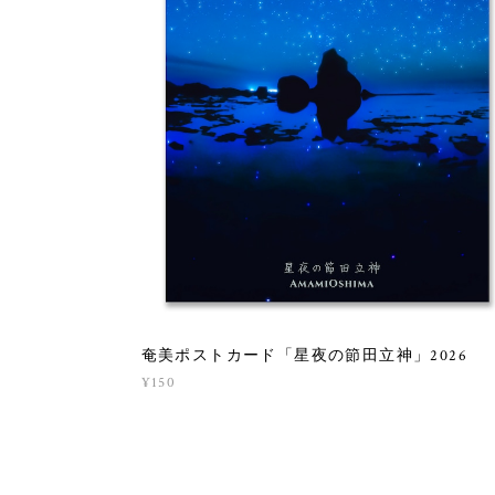
奄美ポストカード「星夜の節田立神」2026
¥150