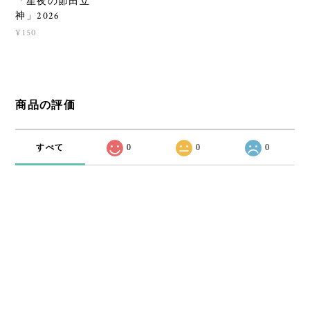
「星夜の節田立
神」2026
¥150
商品の評価
すべて
0
0
0