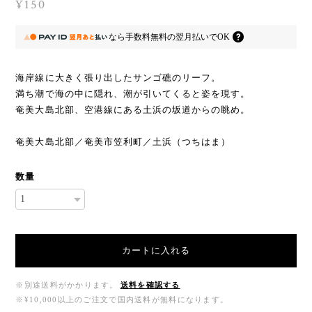
¥150
なら
手数料無料の
翌月払いでOK
海岸線に大きく張り出したサンゴ礁のリーフ。
満ち潮で海の中に隠れ、潮が引いてくると姿を現す。
奄美大島北部、空港線にある土浜の坂道からの眺め。
奄美大島北部／奄美市笠利町／土浜（つちはま）
数量
カートに入れる
※別途送料がかかります。
送料を確認する
※¥10,000以上のご注文で国内送料が無料になります。