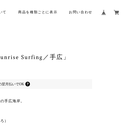
いて
商品を種類ごとに表示
お問い合わせ
ise Surfing／手広」
の
翌月払いでOK
冬の手広海岸。
びろ）