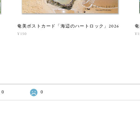
奄
奄美ポストカード「海辺のハートロック」2026
¥1
¥150
0
0