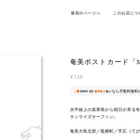
最初のページへ
このお店につ
奄美ポストカード「Sunr
¥150
なら
手数料無料
水平線上の喜界島から朝日が昇る
サンライズサーフィン。
奄美大島北部／龍郷町／手広（て