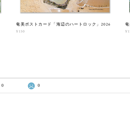
奄
奄美ポストカード「海辺のハートロック」2026
¥1
¥150
0
0