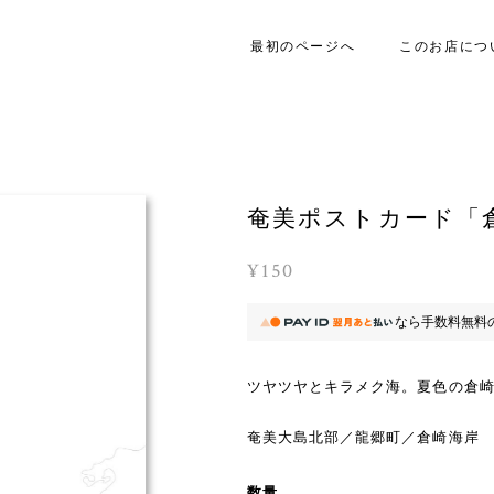
最初のページへ
このお店につ
奄美ポストカード「
¥150
なら
手数料無料
ツヤツヤとキラメク海。夏色の倉
奄美大島北部／龍郷町／倉崎海岸
数量