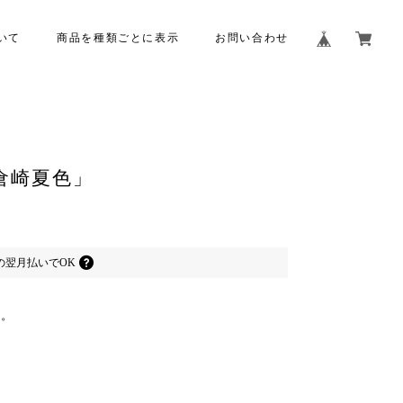
いて
商品を種類ごとに表示
お問い合わせ
倉崎夏色」
の
翌月払いでOK
崎。