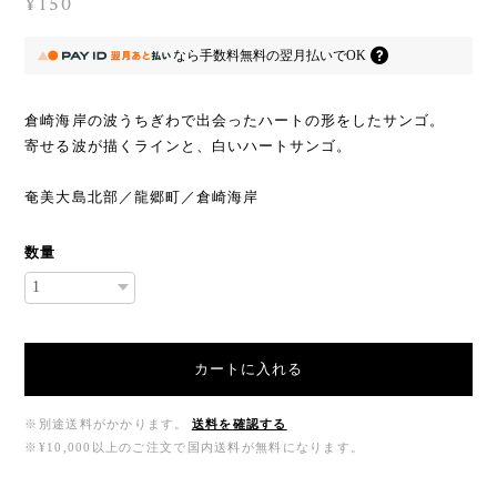
¥150
なら
手数料無料の
翌月払いでOK
倉崎海岸の波うちぎわで出会ったハートの形をしたサンゴ。
寄せる波が描くラインと、白いハートサンゴ。
奄美大島北部／龍郷町／倉崎海岸
数量
カートに入れる
※別途送料がかかります。
送料を確認する
※¥10,000以上のご注文で国内送料が無料になります。