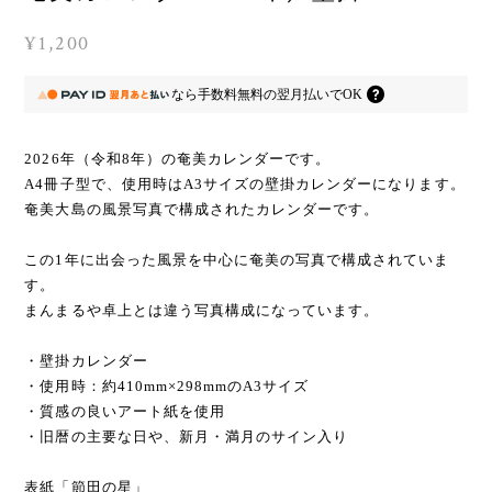
¥1,200
なら
手数料無料の
翌月払いでOK
2026年（令和8年）の奄美カレンダーです。
A4冊子型で、使用時はA3サイズの壁掛カレンダーになります。
奄美大島の風景写真で構成されたカレンダーです。
この1年に出会った風景を中心に奄美の写真で構成されていま
す。
まんまるや卓上とは違う写真構成になっています。
・壁掛カレンダー
・使用時：約410mm×298mmのA3サイズ
・質感の良いアート紙を使用
・旧暦の主要な日や、新月・満月のサイン入り
表紙「節田の星」