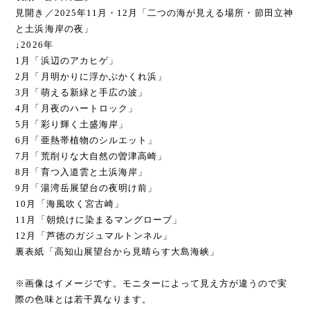
見開き／2025年11月・12月「二つの海が見える場所・節田立神
と土浜海岸の夜」
↓2026年
1月「浜辺のアカヒゲ」
2月「月明かりに浮かぶかくれ浜」
3月「萌える新緑と手広の波」
4月「月夜のハートロック」
5月「彩り輝く土盛海岸」
6月「亜熱帯植物のシルエット」
7月「荒削りな大自然の曽津高崎」
8月「育つ入道雲と土浜海岸」
9月「湯湾岳展望台の夜明け前」
10月「海風吹く宮古崎」
11月「朝焼けに染まるマングローブ」
12月「芦徳のガジュマルトンネル」
裏表紙「高知山展望台から見晴らす大島海峡」
※画像はイメージです。モニターによって見え方が違うので実
際の色味とは若干異なります。