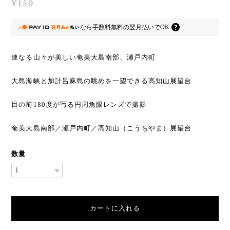
¥150
なら
手数料無料の
翌月払いでOK
連なる山々が美しい奄美大島南部、瀬戸内町
大島海峡と加計呂麻島の眺めを一望できる高知山展望台
目の前180度が写る円周魚眼レンズで撮影
奄美大島南部／瀬戸内町／高知山（こうちやま）展望台
数量
カートに入れる