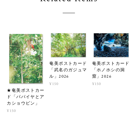
奄美ポストカード
奄美ポストカード
「武名のガジュマ
「ホノホシの洞
ル」2026
窟」2026
¥150
¥150
★奄美ポストカー
ド「パパイヤとア
カショウビン」
¥150