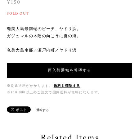
¥150
SOLD OUT
奄美大島最南端のビーチ、ヤドリ浜。
ガジュマルの木陰の向こうに夏の海。
奄美大島南部／瀬戸内町／ヤドリ浜
再入荷通知を希望する
※別途送料がかかります。
送料を確認する
※¥10,000以上のご注文で国内送料が無料になります。
通報する
Related Items