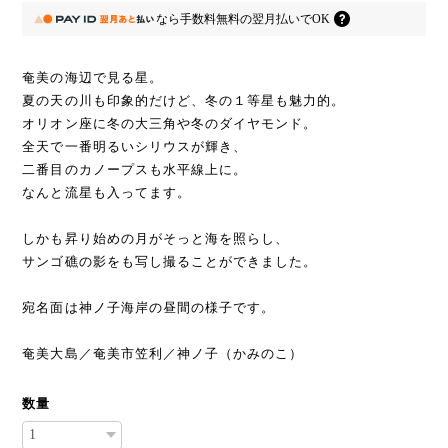
なら
手数料無料の
翌月払いでOK
奄美の海辺で見る星。
夏の天の川も印象的だけど、冬の１等星も魅力的。
オリオン座に冬の大三角や冬のダイヤモンド。
全天で一番明るいシリウスが輝き、
二番目のカノープスも水平線上に。
なんと流星も入ってます。
しかも昇り始めの月がそっと海を照らし、
サンゴ礁の影をも写し撮ることができました。
宛名面は神ノ子海岸の昼間の様子です。
奄美大島／奄美市笠利／神ノ子（かみのこ）
数量